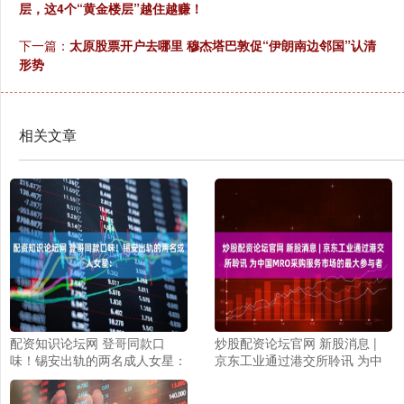
层，这4个“黄金楼层”越住越赚！
下一篇：
太原股票开户去哪里 穆杰塔巴敦促“伊朗南边邻国”认清
形势
相关文章
配资知识论坛网 登哥同款口
炒股配资论坛官网 新股消息 |
味！锡安出轨的两名成人女星：
京东工业通过港交所聆讯 为中
国MRO采购服务市场的最大参
与者