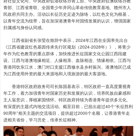
府社会文化司、中央政府驻港联络办青工部、中央政府驻澳联络办教
青部、江西省青联、全国青少年井冈山革命传统教育基地、赣州市人
民政府共同主办。活动以长征历史足迹为脉络，以红色文化为根基，
以青年交流为纽带，旨在加深港澳青年对国情发展的认识，增强国家
归属感与身份认同感。
江西省副省长张莹在致辞中表示，2024年江西在全国率先出台
《江西省建设红色基因传承先行区规划（2024-2028年）》，将青少
年作为红色教育的重点群体，加快推进长征国家文化公园江西段建
设。江西与港澳地缘相近、人缘相亲、血脉相连、情缘相依。江西与
香港同饮东江水，澳门对口支援江西修水县乡村振兴。港澳地区已成
为江西使用外资的最大来源地和入境旅游的最大客源地。
香港特区政府政务司司长陈国基表示，特区政府一直高度重视青
年工作，着力加强青年对国家历史和发展的认识，培养民族自豪感和
主人翁意识，厚植家国情怀。特区政府持续为香港青年提供多元化、
有深度的主题式内地交流活动。截至目前，已批出超过40个“长征胜利
90周年”相关主题的交流项目，提供超过2000个名额，让香港青年走
进相关省份，学习历史，传承长征精神。