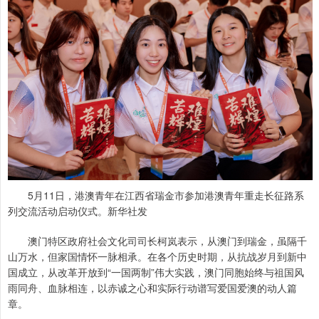
5月11日，港澳青年在江西省瑞金市参加港澳青年重走长征路系
列交流活动启动仪式。新华社发
澳门特区政府社会文化司司长柯岚表示，从澳门到瑞金，虽隔千
山万水，但家国情怀一脉相承。在各个历史时期，从抗战岁月到新中
国成立，从改革开放到“一国两制”伟大实践，澳门同胞始终与祖国风
雨同舟、血脉相连，以赤诚之心和实际行动谱写爱国爱澳的动人篇
章。