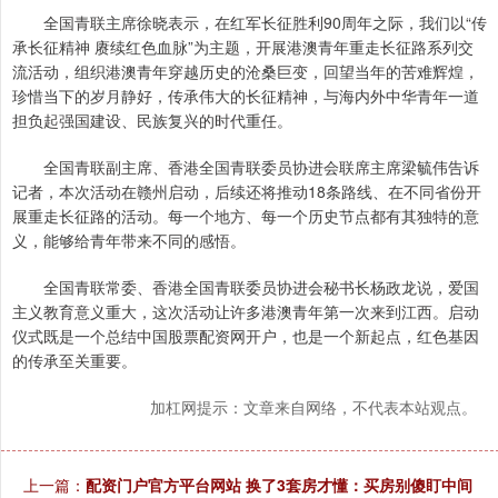
全国青联主席徐晓表示，在红军长征胜利90周年之际，我们以“传
承长征精神 赓续红色血脉”为主题，开展港澳青年重走长征路系列交
流活动，组织港澳青年穿越历史的沧桑巨变，回望当年的苦难辉煌，
珍惜当下的岁月静好，传承伟大的长征精神，与海内外中华青年一道
担负起强国建设、民族复兴的时代重任。
全国青联副主席、香港全国青联委员协进会联席主席梁毓伟告诉
记者，本次活动在赣州启动，后续还将推动18条路线、在不同省份开
展重走长征路的活动。每一个地方、每一个历史节点都有其独特的意
义，能够给青年带来不同的感悟。
全国青联常委、香港全国青联委员协进会秘书长杨政龙说，爱国
主义教育意义重大，这次活动让许多港澳青年第一次来到江西。启动
仪式既是一个总结中国股票配资网开户，也是一个新起点，红色基因
的传承至关重要。
加杠网提示：文章来自网络，不代表本站观点。
上一篇：
配资门户官方平台网站 换了3套房才懂：买房别傻盯中间