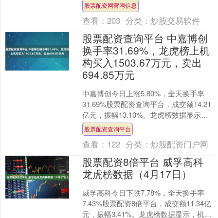
创排演出的《醒·狮》，将于6月27日（周
股票配资网官网信息
六）、28日（周日....
查看：
203
分类：
炒股交易软件
股票配资查询平台 中嘉博创
换手率31.69%，龙虎榜上机
构买入1503.67万元，卖出
694.85万元
中嘉博创今日上涨5.80%，全天换手率
31.69%股票配资查询平台，成交额14.21
亿元，振幅13.10%。龙虎榜数据显示，
机构净买入808.81万元，营业部席....
股票配资查询平台
查看：
122
分类：
炒股配资门户网
股票配资8倍平台 威孚高科
龙虎榜数据（4月17日）
威孚高科今日下跌7.78%，全天换手率
7.43%股票配资8倍平台，成交额11.34亿
元，振幅3.41%。龙虎榜数据显示，机构