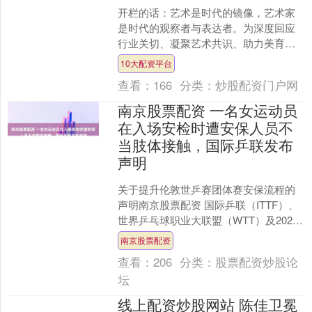
开栏的话：艺术是时代的镜像，艺术家
是时代的观察者与表达者。为深度回应
行业关切、凝聚艺术共识、助力美育普
及，人民网研究院、人民网书画研究院
10大配资平台
推出“艺术家工作室探访”....
查看：
166
分类：
炒股配资门户网
南京股票配资 一名女运动员
在入场安检时遭安保人员不
当肢体接触，国际乒联发布
声明
关于提升伦敦世乒赛团体赛安保流程的
声明南京股票配资 国际乒联（ITTF）、
世界乒乓球职业大联盟（WTT）及2026
年伦敦世乒赛团体赛组委会（LOC）对
南京股票配资
今日一名女....
查看：
206
分类：
股票配资炒股论
坛
线上配资炒股网站 陈佳卫冕