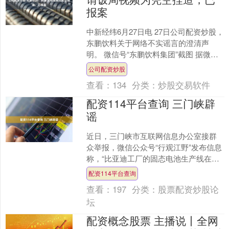
报案
中新经纬6月27日电 27日公司配资炒股，
东鹏饮料关于网络不实谣言的澄清声
明。 微信号“东鹏饮料集团”截图 据微信
号“东鹏饮料集团”消息，近日，公司关注
公司配资炒股
到相关人....
查看：
134
分类：
炒股交易软件
配资114平台查询 三门峡辟
谣
近日，三门峡市互联网信息办公室接群
众举报，微信公众号“行观江野”发布信息
称，“比亚迪工厂的固态电池生产线在三
门峡正式投产”“生产线的产能今年能供应
配资114平台查询
5000辆车”....
查看：
197
分类：
股票配资炒股论
坛
配资概念股票 主播说丨全网