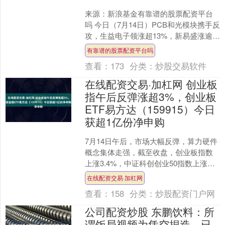
来源：新浪基金有靠谱的股票配资平台
吗 今日（7月14日）PCB和光模块携手反
攻，生益电子领涨超13%，新易盛涨逾
9%，中际旭创涨超6%，覆盖创业板+科
有靠谱的股票配资平台吗
创板50只....
查看：
173
分类：
炒股交易软件
在线配资交易·加杠网 创业板
指午后反弹涨超3%，创业板
ETF易方达（159915）今日
获超1亿份净申购
7月14日午后，市场大幅反弹，算力硬件
概念集体走强，截至收盘，创业板指数
上涨3.4%，中证科创创业50指数上涨
2.8%，上证科创板50成份指数上涨
在线配资交易·加杠网
0.8%。数据....
查看：
158
分类：
炒股配资门户网
公司配资炒股 东鹏饮料：所
谓饭局视频为凭空捏造，已