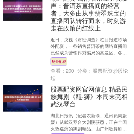
声：普洱茶直播间的经营
者，大多由从事翡翠珠宝的
直播团队转行而来，时刻游
走在政策的红线上
近日，央视《财经调查》栏目报道称场
外配资，一些销售普洱茶的网络直播间
已然成为营销作秀骗局的高发区。各种
号称出自名山名寨、几百元一公斤的古
场外配资
树茶，到几十元乃至十几元....
查看：
200
分类：
股票配资炒股论
坛
股票配资网官网信息 精品民
族舞剧《醒·狮》本周末亮相
武汉琴台
湖北日报讯（记者农新瑜、通讯员周媛
媛）从武汉琴台大剧院获悉，正在全国
火热巡演的舞剧精品、由广州歌舞剧院