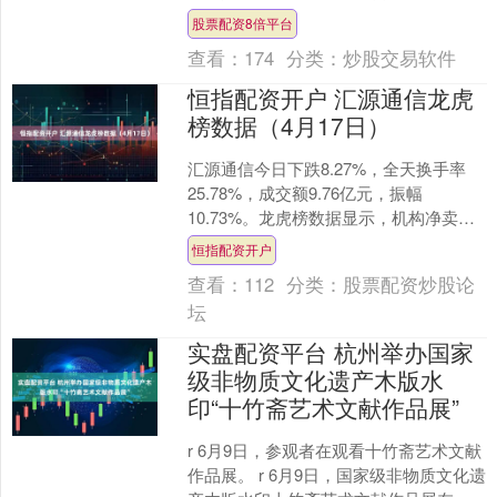
净卖出8314.71万元，深股通净卖....
股票配资8倍平台
查看：
174
分类：
炒股交易软件
恒指配资开户 汇源通信龙虎
榜数据（4月17日）
汇源通信今日下跌8.27%，全天换手率
25.78%，成交额9.76亿元，振幅
10.73%。龙虎榜数据显示，机构净卖出
8061.28万元，营业部席位合计净买入
恒指配资开户
69....
查看：
112
分类：
股票配资炒股论
坛
实盘配资平台 杭州举办国家
级非物质文化遗产木版水
印“十竹斋艺术文献作品展”
r 6月9日，参观者在观看十竹斋艺术文献
作品展。 r 6月9日，国家级非物质文化遗