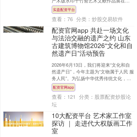
产木版水印十竹斋艺术文献作品展在杭
州城市建设陈列馆正式开幕。展览以十
实盘配资平台
竹斋木版水....
查看：
76
分类：
炒股交易软件
配资官网app 共赴一场文化
与法治交融的遗产之约 山东
古建筑博物馆2026“文化和自
然遗产日”活动预告
2026年6月13日，我们将迎来“文化和自
然遗产日”，今年主题为“文物属于人民 服
务人民”。为弘扬中华优秀传统文化，展
现文物建筑营造技艺与独特魅力，同时
配资官网app
普及文物....
查看：
121
分类：
股票配资炒股论
坛
10大配资平台 艺术家工作室
探访 ｜ 走进代大权版画工作
室