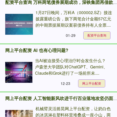
配资平台查询 万科两笔债券展期成功，深铁集团再借款23.6亿
1月27日晚间，万科A（000002.SZ）接连
披露重磅公告，旗下两笔合计金额57亿元
的中期票据展期议案获债券持有人全票....
01-29
配资平台查询
网上平台配资 AI 也有心理问题?
当AI被迫接受心理治疗时会发生什么？
卢森堡大学团队对ChatGPT、Gemini、
Claude和Grok进行了一场前所未....
12-23
网上平台配资
网上平台配资 人工智能新风吹进千行百业落地攻坚仍面临三大难题
机械臂灵活摇晃网上平台配资，让奶白色
的冰淇淋在塑料杯里堆叠成一座小山，两