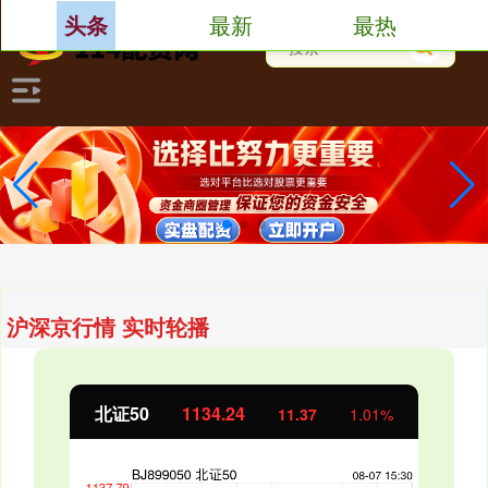
最新
最热
头条
沪深京行情 实时轮播
北证50
1134.24
11.37
1.01%