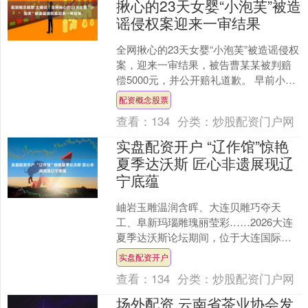
揪心的23天女婴“小泡芙”被造
谣侵权案迎来一审结果
全网揪心的23天女婴“小泡芙”被造谣侵权
案，迎来一审结果，被告曹某某被判赔
偿5000元，并公开赔礼道歉。 早前小泡
芙不幸呛奶离世，网友曹某某恶意盗用
配资概念股票
孩子照片造谣....
查看：
134
分类：
炒股配资门户网
实盘配资开户 “辽作馆”惊艳
夏季达沃斯 匠心非遗展现辽
宁底蕴
岫岩玉雕温润含晖、大连贝雕巧夺天
工、阜新玛瑙雕瑰丽莹彩……2026大连
夏季达沃斯论坛期间，位于大连国际会
议中心一楼东侧、建筑面积1200平方米
实盘配资开户
的“辽作馆”大连国....
查看：
134
分类：
炒股配资门户网
场外配资 云南省茶业协会发