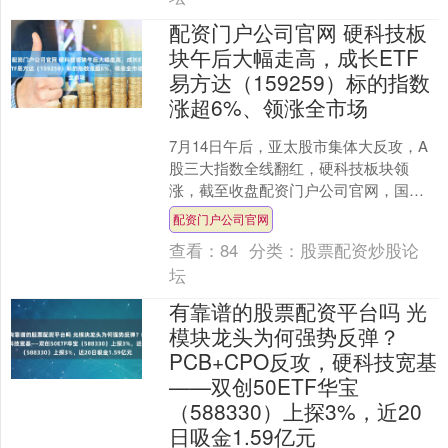
配资门户公司官网 硬科技板
块午后大幅走高，成长ETF
易方达（159259）标的指数
涨超6%、领涨全市场
7月14日午后，亚太股市集体大反攻，A
股三大指数全线翻红，硬科技板块领
涨，截至收盘配资门户公司官网，国证
成长100指数上涨6.4%、涨幅在有ETF跟
配资门户公司官网
踪的指数中排....
查看：
84
分类：
股票配资炒股论
坛
有靠谱的股票配资平台吗 光
模块龙头为何强势反弹？
PCB+CPO反攻，硬科技宽基
——双创50ETF华宝
（588330）上探3%，近20
日吸金1.59亿元