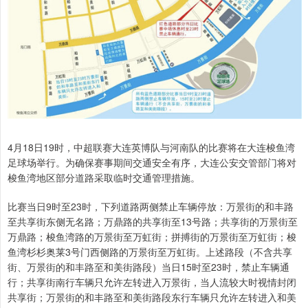
4月18日19时，中超联赛大连英博队与河南队的比赛将在大连梭鱼湾
足球场举行。为确保赛事期间交通安全有序，大连公安交管部门将对
梭鱼湾地区部分道路采取临时交通管理措施。
比赛当日9时至23时，下列道路两侧禁止车辆停放：万景街的和丰路
至共享街东侧无名路；万鼎路的共享街至13号路；共享街的万景街至
万鼎路；梭鱼湾路的万景街至万虹街；拼搏街的万景街至万虹街；梭
鱼湾杉杉奥莱3号门西侧路的万景街至万虹街。上述路段（不含共享
街、万景街的和丰路至和美街路段）当日15时至23时，禁止车辆通
行；共享街南行车辆只允许左转进入万景街，当人流较大时视情封闭
共享街；万景街的和丰路至和美街路段东行车辆只允许左转进入和美