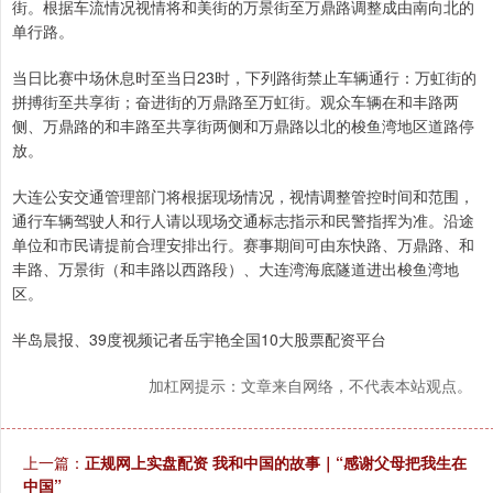
街。根据车流情况视情将和美街的万景街至万鼎路调整成由南向北的
单行路。
当日比赛中场休息时至当日23时，下列路街禁止车辆通行：万虹街的
拼搏街至共享街；奋进街的万鼎路至万虹街。观众车辆在和丰路两
侧、万鼎路的和丰路至共享街两侧和万鼎路以北的梭鱼湾地区道路停
放。
大连公安交通管理部门将根据现场情况，视情调整管控时间和范围，
通行车辆驾驶人和行人请以现场交通标志指示和民警指挥为准。沿途
单位和市民请提前合理安排出行。赛事期间可由东快路、万鼎路、和
丰路、万景街（和丰路以西路段）、大连湾海底隧道进出梭鱼湾地
区。
半岛晨报、39度视频记者岳宇艳全国10大股票配资平台
加杠网提示：文章来自网络，不代表本站观点。
上一篇：
正规网上实盘配资 我和中国的故事｜“感谢父母把我生在
中国”