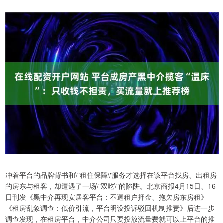
冲着平台的品牌背书和\"租住保障\"服务才选择在该平台找房、出租房
的房东与租客，却遭遇了一场\"双吃\"的陷阱。北京商报4月15日、16
日刊发《黑中介再现安居客平台：不退租户押金、拖欠房东房租》
《租房乱象调查：低价引流，平台明设投诉驳回机制推责》后进一步
调查发现，在租房平台，中介公司只要投放流量费就可以上平台的推