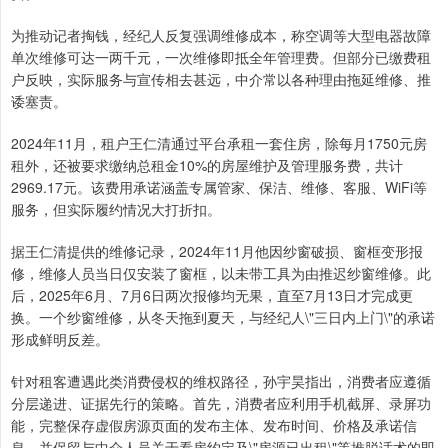
为推动记者掏钱，经纪人反复强调维修成本，称空调等大型电器故障
单次维修可达一两千元，一次维修即抵全年管理费。但部分已缴费租
户反映，实际服务与宣传相去甚远，中介常以各种理由拖延维修、推
诿塞责。
2024年11月，租户王仁清通过平台承租一套住房，除每月1750元房
租外，还被要求缴纳总租金10%的房屋维护及管理服务费，共计
2969.17元。该费用承诺涵盖专属管家、保洁、维修、客服、WiFi等
服务，但实际履约情况大打折扣。
据王仁清提供的维修记录，2024年11月他因纱窗破损、窗框变形报
修，维修人员当日仅安装了窗框，以未带工具为由推迟纱窗维修。此
后，2025年6月、7月6日两次报修均无果，直至7月13日才完成更
换。一个纱窗维修，从冬天拖到夏天，与经纪人\"三日内上门\"的承诺
形成鲜明反差。
针对租客遭遇此类消费侵权的维权路径，孙宇昊指出，消费者应遵循
分层递进、证据先行的策略。首先，消费者应利用手机截屏、录屏功
能，完整保存虚假房源页面的发布主体、发布时间、价格及承诺信
息，并保留与中介人员关于看房约定及\"房源已出租\"等推脱话术的即