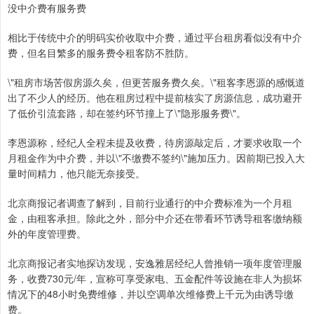
没中介费有服务费
相比于传统中介的明码实价收取中介费，通过平台租房看似没有中介
费，但名目繁多的服务费令租客防不胜防。
\"租房市场苦假房源久矣，但更苦服务费久矣。\"租客李恩源的感慨道
出了不少人的经历。他在租房过程中提前核实了房源信息，成功避开
了低价引流套路，却在签约环节撞上了\"隐形服务费\"。
李恩源称，经纪人全程未提及收费，待房源敲定后，才要求收取一个
月租金作为中介费，并以\"不缴费不签约\"施加压力。因前期已投入大
量时间精力，他只能无奈接受。
北京商报记者调查了解到，目前行业通行的中介费标准为一个月租
金，由租客承担。除此之外，部分中介还在带看环节诱导租客缴纳额
外的年度管理费。
北京商报记者实地探访发现，安逸雅居经纪人曾推销一项年度管理服
务，收费730元/年，宣称可享受家电、五金配件等设施在非人为损坏
情况下的48小时免费维修，并以空调单次维修费上千元为由诱导缴
费。