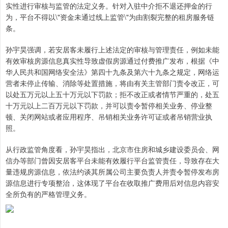
实性进行审核与监管的法定义务。针对入驻中介拒不退还押金的行
为，平台不得以\"资金未通过线上监管\"为由割裂完整的租房服务链
条。
孙宇昊强调，若安居客未履行上述法定的审核与管理责任，例如未能
有效审核房源信息真实性导致虚假房源通过付费推广发布，根据《中
华人民共和国网络安全法》第四十九条及第六十九条之规定，网络运
营者未停止传输、消除等处置措施，将由有关主管部门责令改正，可
以处五万元以上五十万元以下罚款；拒不改正或者情节严重的，处五
十万元以上二百万元以下罚款，并可以责令暂停相关业务、停业整
顿、关闭网站或者应用程序、吊销相关业务许可证或者吊销营业执
照。
从行政监管角度看，孙宇昊指出，北京市住房和城乡建设委员会、网
信办等部门曾因安居客平台未能有效履行平台监管责任，导致存在大
量违规房源信息，依法约谈其所属公司主要负责人并责令暂停发布房
源信息进行专项整治，这体现了平台在收取推广费用后对信息内容安
全所负有的严格管理义务。