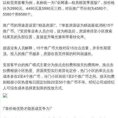
以租赁类套餐为例，名称统一为\"全网通—租房精英季度版\"，按价格
分为3990元、4490元及5990元三档，对应推广币分别为4580个、
5580个和8580个。
推广币的用途是设置\"精选房源\"。\"单套房源设为精选最低消耗15个
推广币。\"安居客业务人员介绍，设为精选后，房源将排至小区搜索
结果页的头部位置，直接提升曝光量和带看转化率。
据该业务人员解释，15个推广币大致对应15次点击量，并非长期置
顶。投入的推广币越多，房源在首页停留的时间就越长。
安居客平台的推广模式主要分为按点击扣费和按天扣费两种。按点击
扣费根据小区热度、房源类型实行差异化定价，热门小区的单次点击
成本多在2至4个推广币，冷门小区则在1至2个推广币之间。按天扣费
则根据小区热度每日固定扣除20至50个推广币不等。经纪公司或经纪
人可综合成本选择更划算的投放方式。
\"靠价格优势才能形成竞争力\"