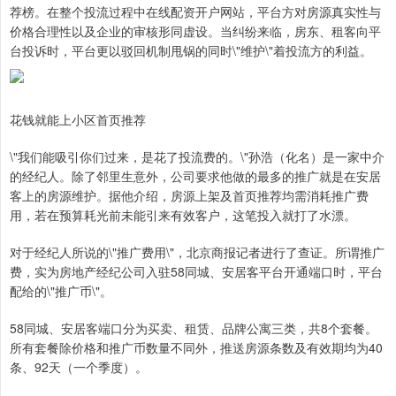
荐榜。在整个投流过程中在线配资开户网站，平台方对房源真实性与
价格合理性以及企业的审核形同虚设。当纠纷来临，房东、租客向平
台投诉时，平台更以驳回机制甩锅的同时\"维护\"着投流方的利益。
花钱就能上小区首页推荐
\"我们能吸引你们过来，是花了投流费的。\"孙浩（化名）是一家中介
的经纪人。除了邻里生意外，公司要求他做的最多的推广就是在安居
客上的房源维护。据他介绍，房源上架及首页推荐均需消耗推广费
用，若在预算耗光前未能引来有效客户，这笔投入就打了水漂。
对于经纪人所说的\"推广费用\"，北京商报记者进行了查证。所谓推广
费，实为房地产经纪公司入驻58同城、安居客平台开通端口时，平台
配给的\"推广币\"。
58同城、安居客端口分为买卖、租赁、品牌公寓三类，共8个套餐。
所有套餐除价格和推广币数量不同外，推送房源条数及有效期均为40
条、92天（一个季度）。