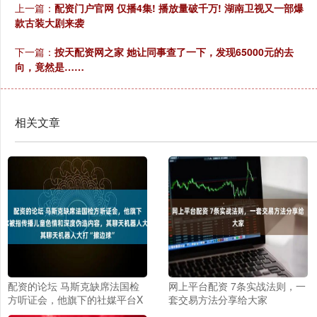
上一篇：
配资门户官网 仅播4集! 播放量破千万! 湖南卫视又一部爆
款古装大剧来袭
下一篇：
按天配资网之家 她让同事查了一下，发现65000元的去
向，竟然是……
相关文章
配资的论坛 马斯克缺席法国检
网上平台配资 7条实战法则，一
方听证会，他旗下的社媒平台X
套交易方法分享给大家
被指传播儿童色情和深度伪造内