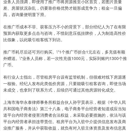
业务人员强调，即便用了推广币将房源推至小区首页，若图片质量
差、房屋状况杂乱，仍要靠价格优势才能形成竞争力；租金一旦偏
高，咨询量便明显下滑。
在推广币成本不菲、获客压力不小的背景下，部分经纪人为了在有限
预算内获取更多点击与咨询，不惜刻意压低挂牌价，人为制造高性价
比假象，以此吸引租客线下到访。
推广币耗尽后还可另行购买。\"1个推广币折合1元左右，多充值有额
外赠送。\"业务人员称，若一次性充值1000元，实际到账约1300个推
广币。
有行业人士指出，尽管租房平台设有监管机制，但很难对线下房源逐
一核验。经纪人发布此类低价房源，只要能吸引租客咨询，即使当场
未成交，也拿到了联系方式，后续仍可通过其他房源转化成交。
上海市海华永泰律师事务所权益合伙人孙宇昊表示，根据《中华人民
共和国电子商务法》第三十八条，电子商务平台经营者知道或应当知
道平台内经营者侵害消费者合法权益，未采取必要措施的，依法与该
平台内经营者承担连带责任。租房平台为入驻中介提供信息发布及商
业推广服务，并从中获取收益，就负有对入驻主体资质及发布信息真