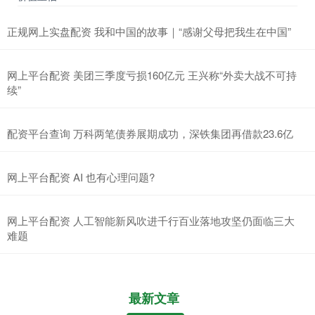
正规网上实盘配资 我和中国的故事｜“感谢父母把我生在中国”
网上平台配资 美团三季度亏损160亿元 王兴称“外卖大战不可持
续”
配资平台查询 万科两笔债券展期成功，深铁集团再借款23.6亿
网上平台配资 AI 也有心理问题?
网上平台配资 人工智能新风吹进千行百业落地攻坚仍面临三大
难题
最新文章