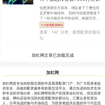
伯恩茅斯官方宣布，球队签下了费伦茨
瓦罗斯中场托特。 托特与伯恩茅斯签下
了一份为期五年半的合同，根据天空体
育的消息，他的转会费为1300万英镑。
十大股票配资网址
其中初始转会费为....
查看：
142
分类：
股票配资炒股论
坛
加杠网文章已加载完成
加杠网
加杠网是专业的炒股交易软件及股票配资门户，为广大投资者提
供安全、高效的配资服务和炒股交流平台。通过先进的技术支持
和专业的市场分析，加杠网帮助用户实现资金杠杆化，优化投资
收益。网站还设有活跃的股票配资炒股论坛，汇聚众多投资达
人，分享实战经验与市场动态，为投资者提供全面的学习与交流