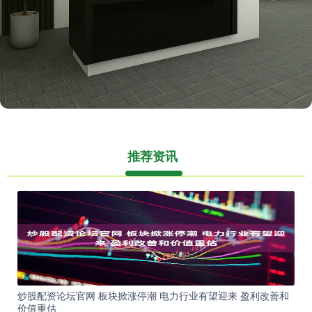
推荐资讯
炒股配资论坛官网 板块掀涨停潮 电力行业有望迎来 盈利改善和
价值重估