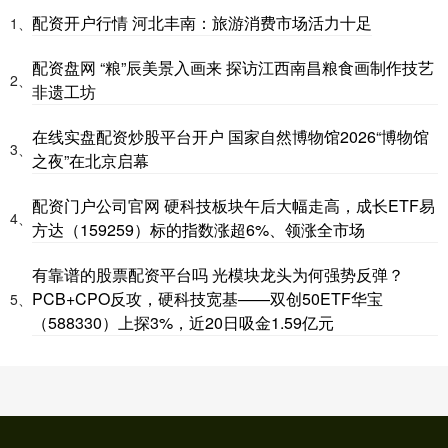
配资开户行情 河北丰南：旅游消费市场活力十足
1、
配资盘网 “粮”辰美景入画来 探访江西南昌粮食画制作技艺
2、
非遗工坊
在线实盘配资炒股平台开户 国家自然博物馆2026“博物馆
3、
之夜”在北京启幕
配资门户公司官网 硬科技板块午后大幅走高，成长ETF易
4、
方达（159259）标的指数涨超6%、领涨全市场
有靠谱的股票配资平台吗 光模块龙头为何强势反弹？
PCB+CPO反攻，硬科技宽基——双创50ETF华宝
5、
（588330）上探3%，近20日吸金1.59亿元